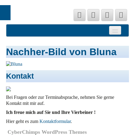
Startseite
Hundesalon
Nachher-Bild von Bluna
Preislisten
Referenzen
Kontakt
Team Fell Friseur
Kontakt
Bei Fragen oder zur Terminabsprache, nehmen Sie gerne
Impressum
Kontakt mit mir auf.
Ich freue mich auf Sie und Ihre Vierbeiner !
Datenschutz
Hier geht es zum
Kontaktformular
.
CyberChimps WordPress Themes