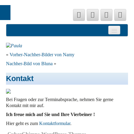
Startseite
Hundesalon
Preislisten
«
Vorher-Nachher-Bilder von Namy
Nachher-Bild von Bluna
»
Referenzen
Kontakt
Team Fell Friseur
Kontakt
Bei Fragen oder zur Terminabsprache, nehmen Sie gerne
Impressum
Kontakt mit mir auf.
Datenschutz
Ich freue mich auf Sie und Ihre Vierbeiner !
Hier geht es zum
Kontaktformular
.